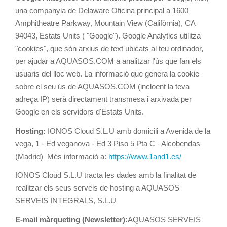
una companyia de Delaware Oficina principal a 1600
Amphitheatre Parkway, Mountain View (Califòrnia), CA
94043, Estats Units ( "Google"). Google Analytics utilitza
"cookies", que són arxius de text ubicats al teu ordinador,
per ajudar a AQUASOS.COM a analitzar l'ús que fan els
usuaris del lloc web. La informació que genera la cookie
sobre el seu ús de AQUASOS.COM (incloent la teva
adreça IP) serà directament transmesa i arxivada per
Google en els servidors d'Estats Units.
Hosting:
IONOS Cloud S.L.U amb domicili a Avenida de la
vega, 1 - Ed veganova - Ed 3 Piso 5 Pta C - Alcobendas
(Madrid) Més informació a:
https://www.1and1.es/
IONOS Cloud S.L.U tracta les dades amb la finalitat de
realitzar els seus serveis de hosting a AQUASOS
SERVEIS INTEGRALS, S.L.U
E-mail màrqueting (Newsletter):
AQUASOS SERVEIS