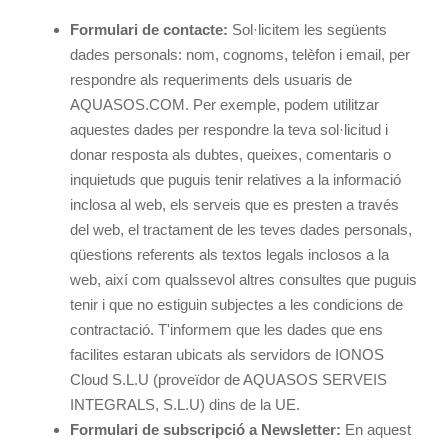
Formulari de contacte:
Sol·licitem les següents
dades personals: nom, cognoms, telèfon i email, per
respondre als requeriments dels usuaris de
AQUASOS.COM. Per exemple, podem utilitzar
aquestes dades per respondre la teva sol·licitud i
donar resposta als dubtes, queixes, comentaris o
inquietuds que puguis tenir relatives a la informació
inclosa al web, els serveis que es presten a través
del web, el tractament de les teves dades personals,
qüestions referents als textos legals inclosos a la
web, així com qualssevol altres consultes que puguis
tenir i que no estiguin subjectes a les condicions de
contractació. T'informem que les dades que ens
facilites estaran ubicats als servidors de IONOS
Cloud S.L.U (proveïdor de AQUASOS SERVEIS
INTEGRALS, S.L.U) dins de la UE.
Formulari de subscripció a Newsletter:
En aquest