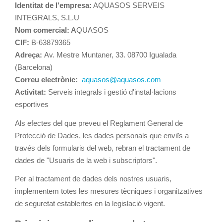
Identitat de l'empresa:
AQUASOS SERVEIS
INTEGRALS, S.L.U
Nom comercial: A
QUASOS
CIF:
B-63879365
Adreça:
Av. Mestre Muntaner, 33. 08700 Igualada
(Barcelona)
Correu electrònic:
aquasos@aquasos.com
Activitat:
Serveis integrals i gestió d'instal·lacions
esportives
Als efectes del que preveu el Reglament General de
Protecció de Dades, les dades personals que enviïs a
través dels formularis del web, rebran el tractament de
dades de "Usuaris de la web i subscriptors".
Per al tractament de dades dels nostres usuaris,
implementem totes les mesures tècniques i organitzatives
de seguretat establertes en la legislació vigent.