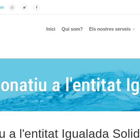
com
Inici
Qui som?
Els nostres serveis
natiu a l'entitat I
 a l'entitat Igualada Solid