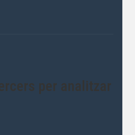
ercers per analitzar
.