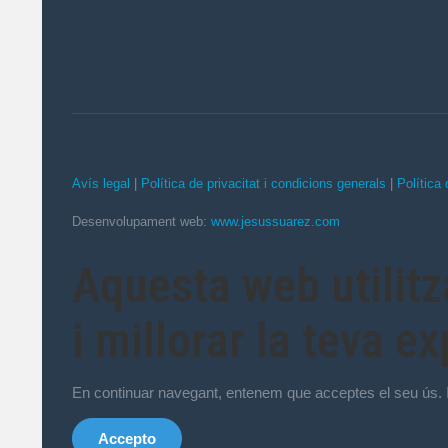
Avís legal
|
Política de privacitat i condicions generals
|
Política
Desenvolupament web:
www.jesussuarez.com
Aquesta web utilitz
i millorar la teva e
En continuar navegant, entenem que acceptes el seu ús.
Accepto