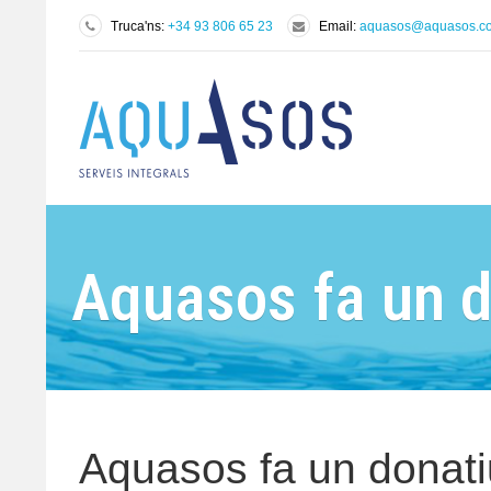
Truca'ns:
+34 93 806 65 23
Email:
aquasos@aquasos.
Aquasos fa un do
Aquasos fa un donatiu