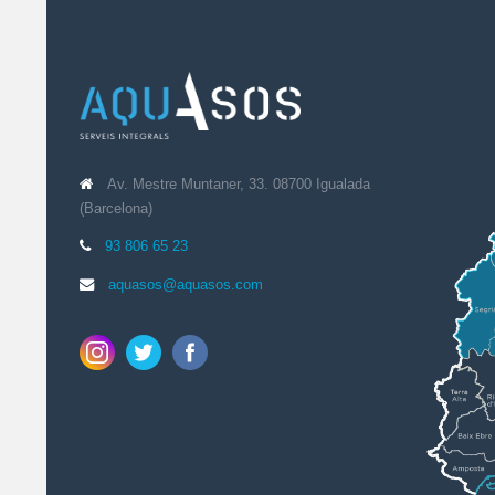
Av. Mestre Muntaner, 33. 08700 Igualada
(Barcelona)
93 806 65 23
aquasos@aquasos.com