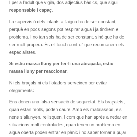
I per a l'adult que vigila, dos adjectius bàsics, que sigui
responsable i capaç
.
La supervisió dels infants a l'aigua ha de ser constant,
perquè en pocs segons pot respirar aigua i ja tindrem el
problema. I no tan sols ha de ser constant, sinó que ha de
ser molt propera. És el 'touch control' que recomanem els
especialistes.
Si estic massa lluny per fer-li una abraçada, estic
massa lluny per reaccionar.
Ni els braçals ni els flotadors serveixen per evitar
ofegaments:
Ens donen una falsa sensació de seguretat. Els braçalets,
quan estan molls, poden caure. Amb els matalassos, els
nens s'allunyen, rellisquen. I com que han après a nedar en
situacions molt controlades, quan tenen un problema en
aigua oberta poden entrar en pànic i no saber tornar a pujar