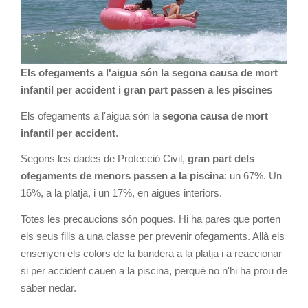
Els ofegaments a l'aigua són la segona causa de mort
infantil per accident i gran part passen a les piscines
Els ofegaments a l'aigua són la
segona causa de mort
infantil per accident
.
Segons les dades de Protecció Civil,
gran part dels
ofegaments de menors passen a la piscina
: un 67%. Un
16%, a la platja, i un 17%, en aigües interiors.
Totes les precaucions són poques. Hi ha pares que porten
els seus fills a una classe per prevenir ofegaments. Allà els
ensenyen els colors de la bandera a la platja i a reaccionar
si per accident cauen a la piscina, perquè no n'hi ha prou de
saber nedar.