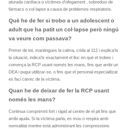
aturada cardíaca o víctimes d'ofegament , sobredosi de
fàrmacs o col·lapse a causa de problemes respiratoris.
Què he de fer si trobo a un adolescent o
adult que ha patit un col·lapse però ningú
va veure com passava?
Primer de tot, mantingues la calma, crida al 112 i explica'ls
la situació, indica'ls exactament el lloc en què et trobes i
comença la RCP usant només les mans, fins que arribi un
DEA i pugui utilitzar-se, o fins que el personal especialitzat
es faci càrrec de la víctima.
Quan he de deixar de fer la RCP usant
només les mans?
Continua comprimint fort i ràpid al centre de el pit fins que
arribi ajuda. Si la víctima parla, es mou o respira amb
normalitat mentre està administrant les compressions