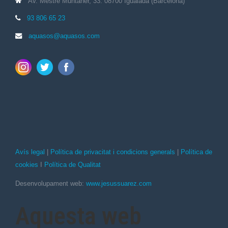
Av. Mestre Muntaner, 33. 08700 Igualada (Barcelona)
93 806 65 23
aquasos@aquasos.com
Avís legal
|
Política de privacitat i condicions generals
|
Política de
cookies
I
Política de Qualitat
Desenvolupament web:
www.jesussuarez.com
Aquesta web