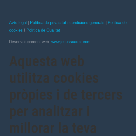
Avís legal
|
Política de privacitat i condicions generals
|
Política de
cookies
I
Política de Qualitat
Desenvolupament web:
www.jesussuarez.com
Aquesta web
utilitza cookies
pròpies i de tercers
per analitzar i
millorar la teva