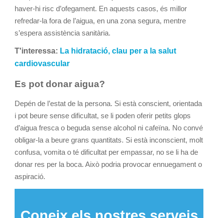
haver-hi risc d’ofegament. En aquests casos, és millor
refredar-la fora de l’aigua, en una zona segura, mentre
s’espera assistència sanitària.
T'interessa:
La hidratació, clau per a la salut
cardiovascular
Es pot donar aigua?
Depén de l’estat de la persona. Si està conscient, orientada
i pot beure sense dificultat, se li poden oferir petits glops
d’aigua fresca o beguda sense alcohol ni cafeïna. No convé
obligar-la a beure grans quantitats. Si està inconscient, molt
confusa, vomita o té dificultat per empassar, no se li ha de
donar res per la boca. Això podria provocar ennuegament o
aspiració.
Coneix els nostres serveis