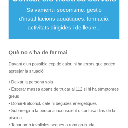
Salvament i socorrisme, gestió
d'instal·lacions aquàtiques, formació,
activitats dirigides i de lleure...
Què no s’ha de fer mai
Davant d’un possible cop de calor, hi ha errors que poden
agreujar la situació
• Deixar la persona sola
• Esperar massa abans de trucar al 112 si hi ha símptomes
greus
• Donar-li alcohol, cafè ni begudes energètiques
• Submergir a la persona inconscient o confusa dins de la
piscina
• Tapar amb tovalloles seques o roba gruixuda