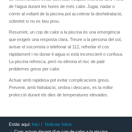
de l’aigua durant les hores de més calor. Jugar, nadar o
córrer al voltant de la piscina pot accelerar la deshidratació,
sobretot si no es beu prou.
Resumint, un cop de calor a la piscina és una emergència
que exigeix una resposta clara. Treure a la persona del sol,
avisar el socorrista o telefonar al 112, refredar el cos
ràpidament i no donar-li aigua si està inconscient o confusa.
La piscina refresca, però no elimina el risc de patir
problemes greus per calor.
Actuar amb rapidesa pot evitar complicacions greus.
Prevenir, amb hidratació, ombra i descans, es la millor
protecció durant els dies de temperatures elevades.
Estàs aquí:
Inici
Noticias Inicio
Com actuar davant d’un cop de calor a la piscina